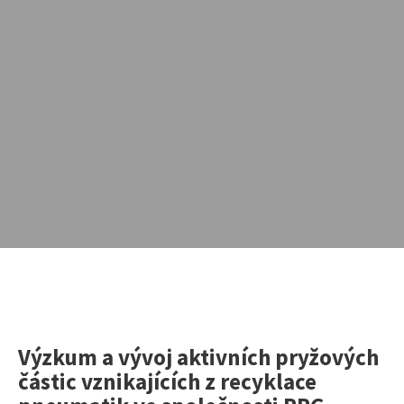
Výzkum a vývoj aktivních pryžových
Vyhledávání na webu
částic vznikajících z recyklace