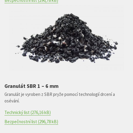
Bezpečnostní list
(296,78 kB)
Granulát SBR 1 – 6 mm
Granulát je vyroben z SBR pryže pomocí technologií drcení a
osévání.
Technický list
(276,16 kB)
Bezpečnostní list
(296,78 kB)