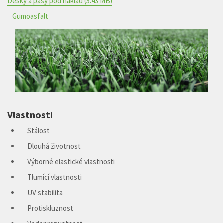
Desky a pásy pod náklad
(3.43 MB)
Gumoasfalt
Vlastnosti
Stálost
Dlouhá životnost
Výborné elastické vlastnosti
Tlumící vlastnosti
UV stabilita
Protiskluznost