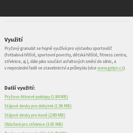
Vyhledávání na webu
Využití
Pryžový granulát se hojně využívá pro výstavbu sportovišť
(fotbalová hřiště, sportovní povrchy, dětská hřiště, fitness centra,
střelnice, aj.), dále jako součást asfaltových směsí do silnic, a
v neposlední řadě ve stavebnictví a průmyslu (více
www.gelpo.cz
).
Další využití:
Pryžovo-litinové poklopy
(1.84 MB)
Stájové desky pro dobytek
(1.96 MB)
Stájové desky pro koně
(2.89 MB)
Obložení pro střelnice
(3.05 MB)