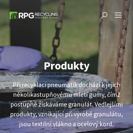
Produkty
Při recyklaci pneumatik dochází k jejich
několikastupňovému mletí gumy, čímž
postupně získáváme granulát. Vedlejšími
produkty, vznikající při výrobě granulátu,
jsou textilní vlákno a ocelový kord.