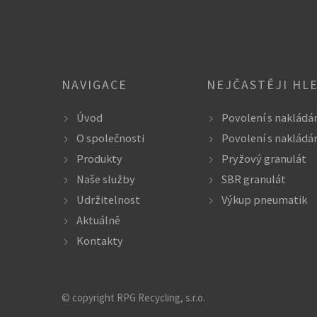
NAVIGACE
NEJČASTĚJI HL
Úvod
Povolení s nakládá
O společnosti
Povolení s nakládá
Produkty
Pryžový granulát
Naše služby
SBR granulát
Udržitelnost
Výkup pneumatik
Aktuálně
Kontakty
© copyright RPG Recycling, s.r.o.