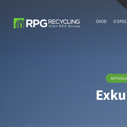
ÚVOD
O SPO
Pracov
přílež
Projek
Ke sta
AKTUÁL
Exku