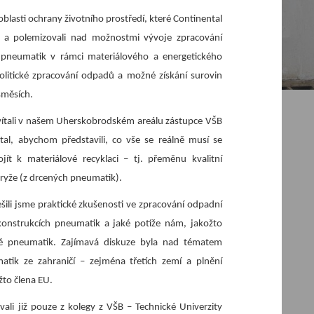
oblasti ochrany životního prostředí, které Continental
l a polemizovali nad možnostmi vývoje zpracování
pneumatik v rámci materiálového a energetického
rolitické zpracování odpadů a možné získání surovin
směsích.
přivítali v našem Uherskobrodském areálu zástupce VŠB
tal, abychom představili, co vše se reálně musí se
t k materiálové recyklaci – tj. přeměnu kvalitní
pryže (z drcených pneumatik).
ili jsme praktické zkušenosti ve zpracování odpadní
konstrukcích pneumatik a jaké potíže nám, jakožto
bě pneumatik. Zajímavá diskuze byla nad tématem
tik ze zahraničí – zejména třetích zemí a plnění
žto člena EU.
Vyhledávání na webu
li již pouze z kolegy z VŠB – Technické Univerzity