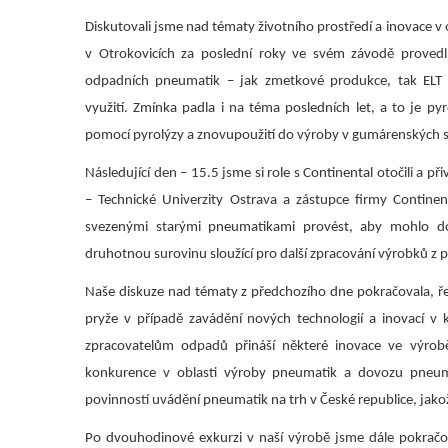
Diskutovali jsme nad tématy životního prostředí a inovace v 
v Otrokovicích za poslední roky ve svém závodě proved
odpadních pneumatik – jak zmetkové produkce, tak ELT 
využití. Zmínka padla i na téma posledních let, a to je py
pomocí pyrolýzy a znovupoužití do výroby v gumárenských 
Následující den – 15.5 jsme si role s Continental otočili a 
– Technické Univerzity Ostrava a zástupce firmy Continen
svezenými starými pneumatikami provést, aby mohlo dojí
druhotnou surovinu sloužící pro další zpracování výrobků z 
Naše diskuze nad tématy z předchozího dne pokračovala, řeš
pryže v případě zavádění nových technologií a inovací v 
zpracovatelům odpadů přináší některé inovace ve výro
konkurence v oblasti výroby pneumatik a dovozu pneuma
povinností uvádění pneumatik na trh v České republice, jako
Po dvouhodinové exkurzi v naší výrobě jsme dále pokračova