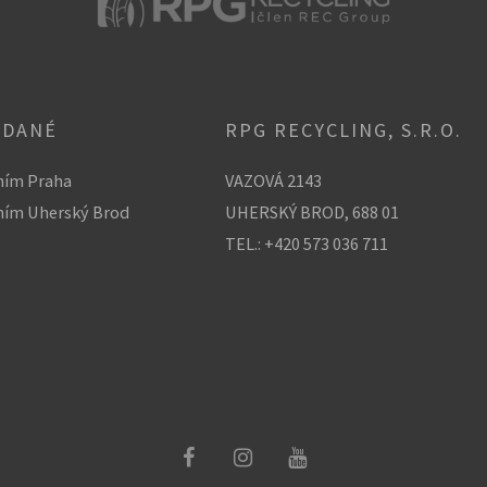
EDANÉ
RPG RECYCLING, S.R.O.
ním Praha
VAZOVÁ 2143
ním Uherský Brod
UHERSKÝ BROD, 688 01
TEL.: +420 573 036 711