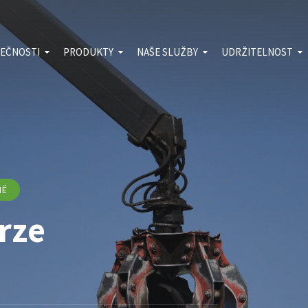
LEČNOSTI
PRODUKTY
NAŠE SLUŽBY
UDRŽITELNOST
ní
Pryžový granulát
Ekologická
Životní prostředí
itosti
likvidace
Textilní vlákno
Kvalita
pneumatik
ty
Blog
Doprava
žení
NĚ
rze